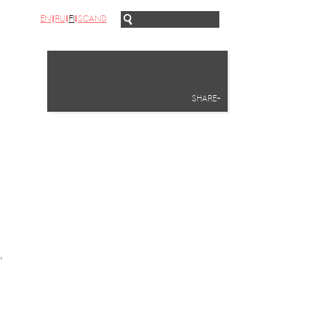
EN
RU
FI
SCAND
SHARE+
,