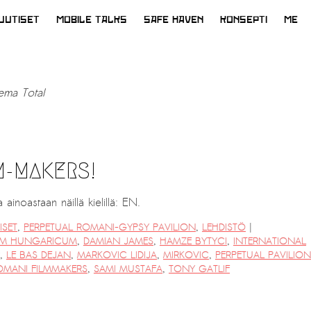
UUTISET
MOBILE TALKS
SAFE HAVEN
KONSEPTI
ME
ema Total
M-MAKERS!
ainoastaan näillä kielillä: EN.
|
ISET
,
PERPETUAL ROMANI-GYPSY PAVILION
,
LEHDISTÖ
UM HUNGARICUM
,
DAMIAN JAMES
,
HAMZE BYTYCI
,
INTERNATIONAL
,
LE BAS DEJAN
,
MARKOVIC LIDIJA
,
MIRKOVIC
,
PERPETUAL PAVILION
OMANI FILMMAKERS
,
SAMI MUSTAFA
,
TONY GATLIF