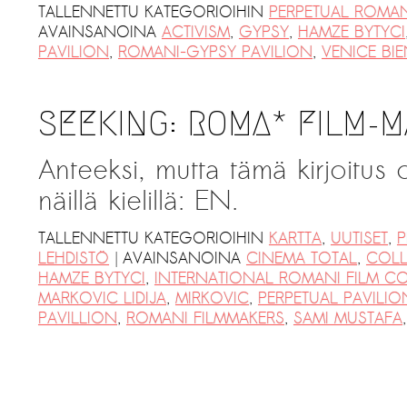
TALLENNETTU KATEGORIOIHIN
PERPETUAL ROMAN
AVAINSANOINA
ACTIVISM
,
GYPSY
,
HAMZE BYTYCI
PAVILION
,
ROMANI-GYPSY PAVILION
,
VENICE BI
SEEKING: ROMA* FILM-M
Anteeksi, mutta tämä kirjoitus
näillä kielillä: EN.
TALLENNETTU KATEGORIOIHIN
KARTTA
,
UUTISET
,
P
|
LEHDISTÖ
AVAINSANOINA
CINEMA TOTAL
,
COLL
HAMZE BYTYCI
,
INTERNATIONAL ROMANI FILM C
MARKOVIC LIDIJA
,
MIRKOVIC
,
PERPETUAL PAVILIO
PAVILLION
,
ROMANI FILMMAKERS
,
SAMI MUSTAFA