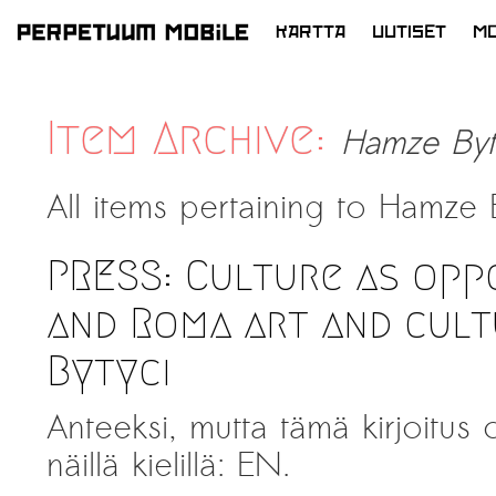
KARTTA
UUTISET
MO
SIIRRY
SISÄLTÖÖN
Item Archive:
Hamze Byt
All items pertaining to
Hamze B
PRESS: Culture as opp
and Roma art and cult
Bytyci
Anteeksi, mutta tämä kirjoitus
näillä kielillä: EN.