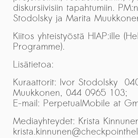
diskursiivisiin tapahtumiin. PM:n
Stodolsky ja Marita Muukkon
Kiitos yhteistyöstä HIAP:ille (Hel
Programme).
Lisätietoa:
Kuraattorit: Ivor Stodolsky 0
Muukkonen, 044 0965 103;
E-mail: PerpetualMobile at G
Mediayhteydet: Krista Kinnune
krista.kinnunen@checkpointhel