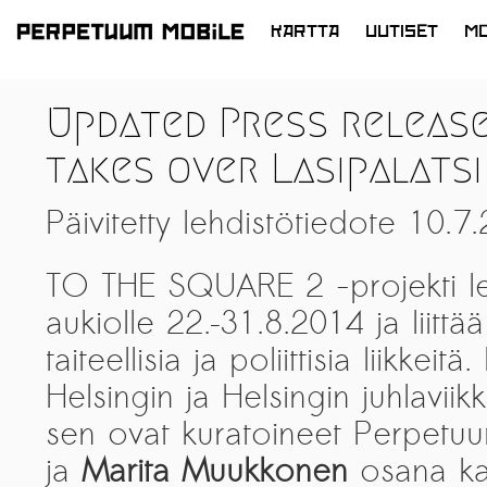
KARTTA
UUTISET
MO
SIIRRY
SISÄLTÖÖN
LATEST NEWS
Updated Press release
ARTISTS at RISK (AR)
takes over Lasipalatsi
Welcoming PM-Mobile Resident
Meryem Saadi at Art Lab Gnesta to
Päivitetty lehdistötiedote 10.7
the Immigré Artist (IA) Network
PRESS: A new space for Artists At
TO THE SQUARE 2 -projekti levi
Risk
aukiolle 22.–31.8.2014 ja liitt
Balkman and the Unbribables – with
taiteellisia ja poliittisia liikke
Vladan Jeremic
Helsingin ja Helsingin juhlaviik
Welcoming PM MOBILE-Resident
sen ovat kuratoineet Perpetu
Dılşa Perinçek to the island of
Uutiset >
ja
Marita Muukkonen
osana kan
Suomenlinna