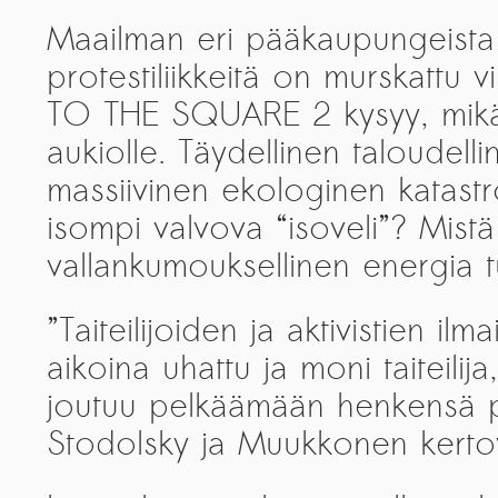
Kemal Ulusoy at the Eläintarhan Villa
Maailman eri pääkaupungeista
New AR-Resident Mai Khoi, hosted
protestiliikkeitä on murskattu vi
at the AR-Safe Haven Helsinki
TO THE SQUARE 2 kysyy, mikä 
aukiolle. Täydellinen taloudell
massiivinen ekologinen katastrof
isompi valvova “isoveli”? Mistä
vallankumouksellinen energia t
”Taiteilijoiden ja aktivistien il
aikoina uhattu ja moni taiteil
joutuu pelkäämään henkensä pu
Stodolsky ja Muukkonen kerto