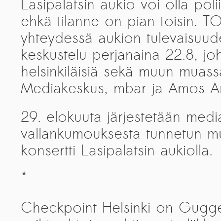
Lasipalatsin aukio voi olla polii
ehkä tilanne on pian toisin.
yhteydessä aukion tulevaisuude
keskustelu perjanaina 22.8, j
helsinkiläisiä sekä muun muass
Mediakeskus, mbar ja Amos A
29. elokuuta järjestetään media
vallankumouksesta tunnetun 
konsertti Lasipalatsin aukiolla.
*
Checkpoint Helsinki on Gugge