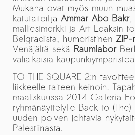
Mukana ovat myös muun muass
The ZAD: Merging Art Activism and
Everyday Life
katutaiteilija
Ammar Abo Bakr
,
malliesimerkki ja Art Leaksin to
URGENT UPDATE: Galal El-Behairy
to be sentenced in Military Court,
Belgradista, humoristinen
ZIP-
May 9.
Venäjältä sekä
Raumlabor
Berl
GÜLIZAR DOGAN a new PM
väliaikaisia kaupunkiympäristö
MOBILE Resident in Helsinki
PRESS: THREE QUESTIONS TO
TO THE SQUARE 2:n tavoittee
ERKAN ÖZGEN
liikkeelle taiteen keinoin. Tap
PRESS: THREE QUESTIONS TO
maaliskuussa 2014 Galleria For
PINAR ÖĞRENCI
ryhmänäyttelylle Back to (The) 
AR-Safe Haven Helsinki Resident
uuden polven johtavia nykytaitei
Gule Özalp at the Eläintarha Villa
Palestiinasta.
AR-Safe Haven Helsinki Resident