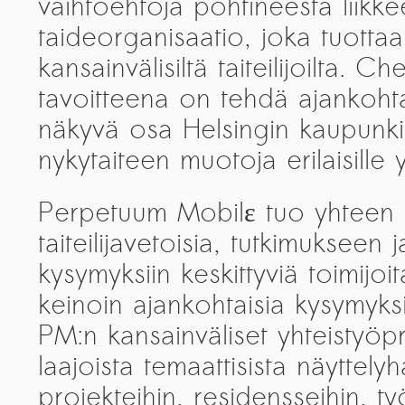
vaihtoehtoja pohtineesta liikke
taideorganisaatio, joka tuottaa
kansainvälisiltä taiteilijoilta. 
tavoitteena on tehdä ajankohta
näkyvä osa Helsingin kaupunki
nykytaiteen muotoja erilaisille yl
Perpetuum Mobilε tuo yhteen ins
taiteilijavetoisia, tutkimukseen j
kysymyksiin keskittyviä toimijoi
keinoin ajankohtaisia kysymyksi
PM:n kansainväliset yhteistyöpr
laajoista temaattisista näyttelyh
projekteihin, residensseihin, t