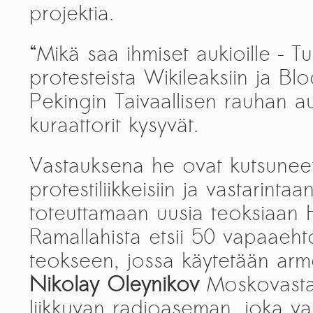
projektia.
PRESS: Cultural Diplomacy and
Artwashing at Documenta in Athens
“Mikä saa ihmiset aukioille – 
Welcoming Dılşa Perinçek at Saari
Residence/Saastamoinen
protesteista Wikileaksiin ja Blo
Foundation
Pekingin Taivaallisen rauhan 
Documentation: ”The Microphone”
kuraattorit kysyvät.
by Ramy Essam
AR PAVILION – EXHIBITION
Vastauksena he ovat kutsuneet a
BOOKLET
protestiliikkeisiin ja vastarintaan
Documentation: AR PAVILION –
toteuttamaan uusia teoksiaan H
MADRID: Installation Shots
Ramallahista etsii 50 vapaaeht
AR PAVILION – MADRID: Collateral II
teokseen, jossa käytetään arm
New MOBILE Resident Halit Eke
Nikolay Oleynikov
Moskovasta
from Istanbul in Helsinki
liikkuvan radioaseman, joka val
UPCOMING EVENT 28th of May –