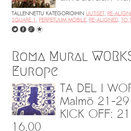
TALLENNETTU KATEGORIOIHIN
UUTISET
,
RE-ALIGN
SQUARE 1
,
PERPETUUM MOBILE
,
RE-ALIGNED
,
TO 
Roma Mural WORKSH
Europe
TA DEL I WOR
Malmö 21-29
KICK OFF: 21.
16.00