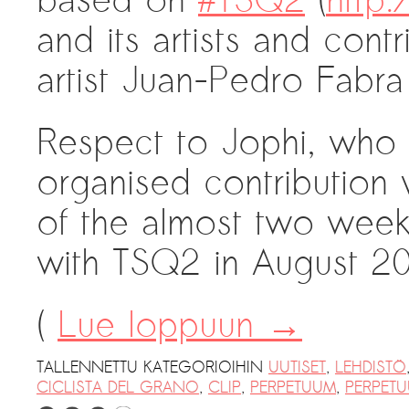
based on
#TSQ2
(
http
and its artists and con
artist Juan-Pedro Fabr
Respect to Jophi, who v
organised contribution 
of the almost two week
with TSQ2 in August 2
(
Lue loppuun
→
TALLENNETTU KATEGORIOIHIN
UUTISET
,
LEHDISTÖ
CICLISTA DEL GRANO
,
CLIP
,
PERPETUUM
,
PERPET