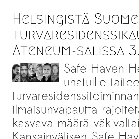
Helsingistä Suom
turvaresidenssika
Ateneum-salissa 3
Safe Haven He
uhatuille taite
turvaresidenssitoiminnan 
ilmaisunvapautta rajoi
kasvava määrä väkivaltai
Kansainvälisen Safe Hav