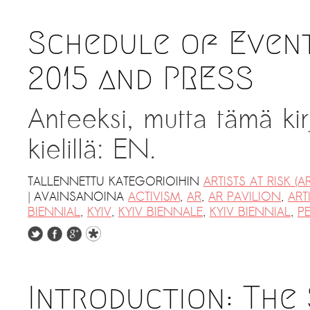
Schedule of Event
2015 and PRESS
Anteeksi, mutta tämä kir
kielillä: EN.
TALLENNETTU KATEGORIOIHIN
ARTISTS AT RISK (AR
|
AVAINSANOINA
ACTIVISM
,
AR
,
AR PAVILION
,
ART
BIENNIAL
,
KYIV
,
KYIV BIENNALE
,
KYIV BIENNIAL
,
P
Introduction: The