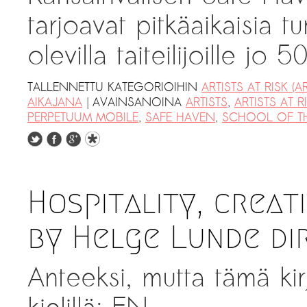
tarjoavat pitkäaikaisia 
olevilla taiteilijoille j
TALLENNETTU KATEGORIOIHIN
ARTISTS AT RISK (AR
|
AIKAJANA
AVAINSANOINA
ARTISTS
,
ARTISTS AT R
PERPETUUM MOBILE
,
SAFE HAVEN
,
SCHOOL OF TH
Hospitality, creati
by Helge Lunde di
Anteeksi, mutta tämä kir