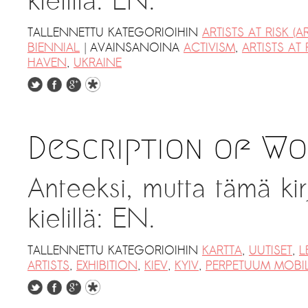
kielillä: EN.
TALLENNETTU KATEGORIOIHIN
ARTISTS AT RISK (AR
|
BIENNIAL
AVAINSANOINA
ACTIVISM
,
ARTISTS AT 
HAVEN
,
UKRAINE
Description of Wor
Anteeksi, mutta tämä kir
kielillä: EN.
TALLENNETTU KATEGORIOIHIN
KARTTA
,
UUTISET
,
L
ARTISTS
,
EXHIBITION
,
KIEV
,
KYIV
,
PERPETUUM MOBI