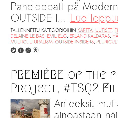
Paneldebatt på Modern
OUTSIDE I…
Lue lopp
TALLENNETTU KATEGORIOIHIN
KARTTA
,
UUTISET
,
P
DELAINE LE BAS
,
EMIL ELG
,
ERLAND KALDARAS
,
H
MULTICULTURALISM
,
OUTSIDE INSIDERS
,
PLURICUL
PREMIÈRE of the f
Project, #TSQ2‬ ‪F
Anteeksi, mutt
ainoastaan näil