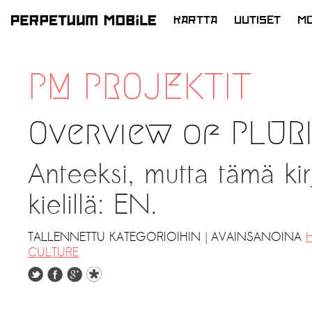
KARTTA
UUTISET
MO
SIIRRY
SISÄLTÖÖN
PM PROJEKTIT
Overview of PLURI
Anteeksi, mutta tämä kir
kielillä: EN.
|
TALLENNETTU KATEGORIOIHIN
AVAINSANOINA
H
CULTURE