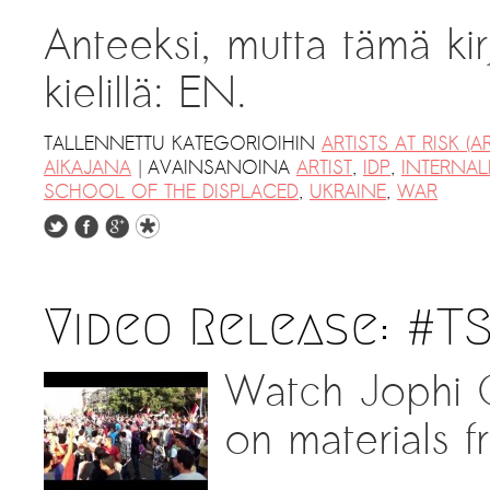
Anteeksi, mutta tämä kir
kielillä: EN.
TALLENNETTU KATEGORIOIHIN
ARTISTS AT RISK (AR
|
AIKAJANA
AVAINSANOINA
ARTIST
,
IDP
,
INTERNAL
SCHOOL OF THE DISPLACED
,
UKRAINE
,
WAR
Video Release: #T
Watch Jophi 
on materials