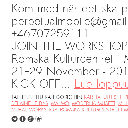
Kom med när det ska pa
perpetualmobile@gmai
+46707259111
JOIN THE WORKSHOP 
Romska Kulturcentret i
21-29 November – 20
KICK OFF…
Lue loppu
TALLENNETTU KATEGORIOIHIN
KARTTA
,
UUTISET
,
P
DELAINE LE BAS
,
MALMO
,
MODERNA MUSEET
,
MUL
MURAL WORKSHOP
,
ROMSKA KULTURCENTRET I 