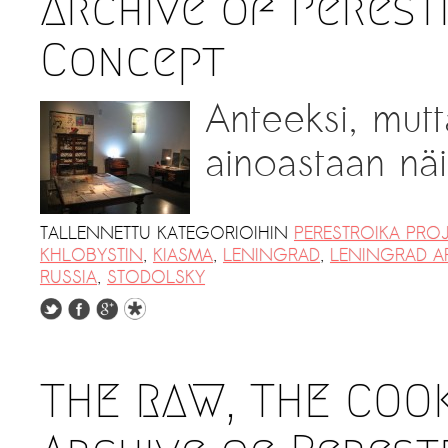
Archive of Perestr
Concept
Anteeksi, mutt
ainoastaan näil
TALLENNETTU KATEGORIOIHIN
PERESTROIKA PRO
KHLOBYSTIN
,
KIASMA
,
LENINGRAD
,
LENINGRAD A
RUSSIA
,
STODOLSKY
THE RAW, THE COO