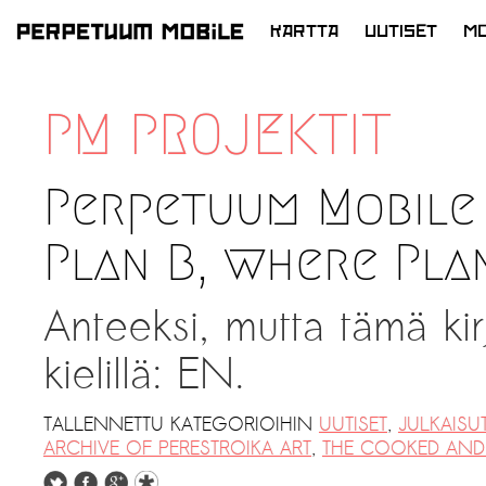
KARTTA
UUTISET
MO
SIIRRY
SISÄLTÖÖN
PM PROJEKTIT
Perpetuum Mobile 
Plan B, where Plan
Anteeksi, mutta tämä kir
kielillä: EN.
TALLENNETTU KATEGORIOIHIN
UUTISET
,
JULKAISU
ARCHIVE OF PERESTROIKA ART
,
THE COOKED AND