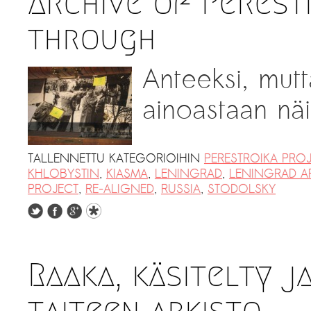
Archive of Perestr
through
Anteeksi, mutt
ainoastaan näil
TALLENNETTU KATEGORIOIHIN
PERESTROIKA PRO
KHLOBYSTIN
,
KIASMA
,
LENINGRAD
,
LENINGRAD A
PROJECT
,
RE-ALIGNED
,
RUSSIA
,
STODOLSKY
Raaka, käsitelty j
taiteen arkisto