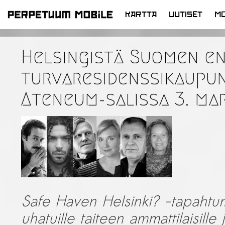
KARTTA
UUTISET
MO
SIIRRY
SISÄLTÖÖN
Helsingistä Suomen e
turvaresidenssikaupun
Ateneum-salissa 3. ma
Safe Haven Helsinki? -tapahtu
uhatuille taiteen ammattilaisille 