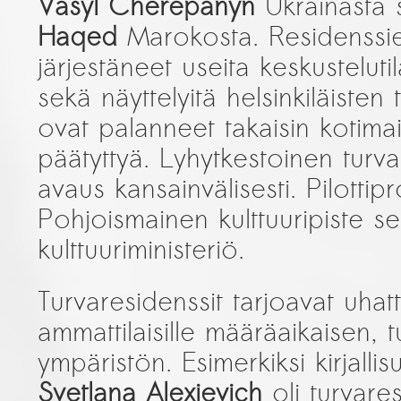
Vasyl Cherepanyn
Ukrainasta
Haqed
Marokosta. Residenssi
järjestäneet useita keskusteluti
sekä näyttelyitä helsinkiläisten
ovat palanneet takaisin kotima
päätyttyä. Lyhytkestoinen turva
avaus kansainvälisesti. Pilottipr
Pohjoismainen kulttuuripiste s
kulttuuriministeriö.
Turvaresidenssit tarjoavat uhatt
ammattilaisille määräaikaisen, t
ympäristön. Esimerkiksi kirjalli
Svetlana Alexievich
oli turvare