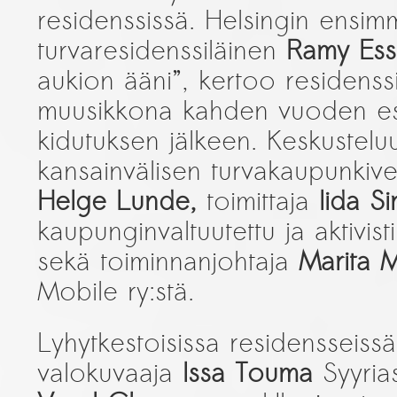
residenssissä. Helsingin ensim
turvaresidenssiläinen
Ramy Es
aukion ääni”, kertoo residenss
muusikkona kahden vuoden esii
kidutuksen jälkeen. Keskustelu
kansainvälisen turvakaupunkiv
Helge Lunde,
toimittaja
Iida S
kaupunginvaltuutettu ja aktivist
sekä toiminnanjohtaja
Marita 
Mobile ry:stä.
Lyhytkestoisissa residensseiss
valokuvaaja
Issa Touma
Syyrias