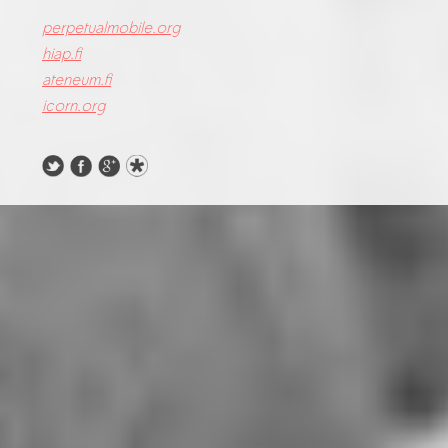
perpetualmobile.org
hiap.fi
ateneum.fi
icorn.org