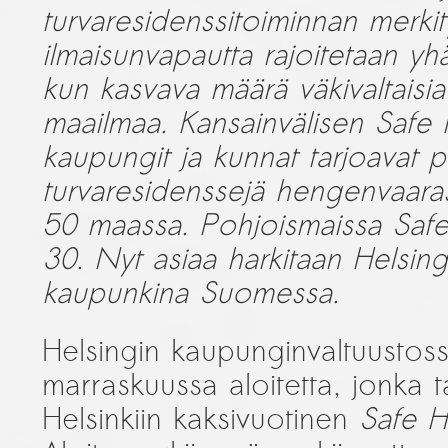
turvaresidenssitoiminnan merkity
ilmaisunvapautta rajoitetaan 
kun kasvava määrä väkivaltaisia 
maailmaa. Kansainvälisen Safe
kaupungit ja kunnat tarjoavat pi
turvaresidenssejä hengenvaarassa 
50 maassa. Pohjoismaissa Saf
30. Nyt asiaa harkitaan Helsin
kaupunkina Suomessa.
Helsingin kaupunginvaltuustoss
marraskuussa aloitetta, jonka 
Helsinkiin kaksivuotinen
Safe 