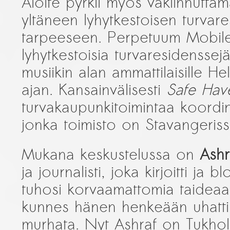
Aloite pyrkii myös vakiinnuttam
yltäneen lyhytkestoisen turvare
tarpeeseen. Perpetuum Mobile 
lyhytkestoisia turvaresidenssejä
musiikin alan ammattilaisille H
ajan. Kansainvälisesti
Safe Ha
turvakaupunkitoimintaa koord
jonka toimisto on Stavangeriss
Mukana keskustelussa on
Ashr
ja journalisti, joka kirjoitti ja b
tuhosi korvaamattomia taideaar
kunnes hänen henkeään uhattiin 
murhata. Nyt Ashraf on Tukho