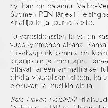
nyt hän on palannut Valko-Ven
Suomen PEN järjesti Helsingiss
kirjailijoille ja journalisteille.
Turvaresidenssien tarve on ka
vuosikymmenen aikana. Kansai
turvakaupunkitoiminta on keski
kirjailijoihin ja toimittajiin. Tänä
ottavat taiteen ammattilaiset tu
ohella visuaalisen taiteen, kat
elokuvan ja musiikin alalta.
Safe Haven Helsinki?
-tilaisuu
Mobile ry, HIAP ry, Nordic Fre