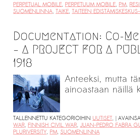
PERPETUAL MOBILE
,
PERPETUUM MOBILE
,
PM
,
RES
SUOMENLINNA
,
TAIKE
,
TAITEEN EDISTÄMISKESKUS-
Documentation: Co-Me
– A PROJECT FOR A PU
1918
Anteeksi, mutta tä
ainoastaan näillä ki
|
TALLENNETTU KATEGORIOIHIN
UUTISET
,
AVAINS
WAR
,
FINNISH CIVIL WAR
,
JUAN-PEDRO FABRA G
PLURIVERSITY
,
PM
,
SUOMENLINNA