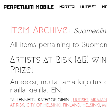
KARTTA
UUTISET
MO
SIIRRY
SISÄLTÖÖN
Item Archive:
Suomenlin
All items pertaining to
Suomen
Artists at Risk (AR) wi
Prize!
Anteeksi, mutta tämä kirjoitus
näillä kielillä: EN.
TALLENNETTU KATEGORIOIHIN
,
UUTISET
,
AIKAJA
AT RISK
,
CITY OF HELSINKI
,
FINLAND
,
HELSINKI
,
MI