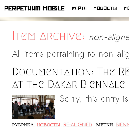
КАРТА
НОВОСТЫ
M
ПЕРЕЙТИ
К
СОДЕРЖИМОМУ
Item Archive:
non-align
All items pertaining to
non-ali
Documentation: The R
at the Dakar Biennale 
Sorry, this entry i
|
РУБРИКА:
НОВОСТЫ
,
RE-ALIGNED
МЕТКИ:
BIEN