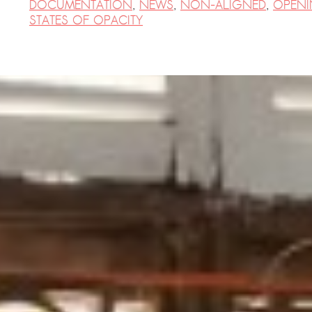
DOCUMENTATION
,
NEWS
,
NON-ALIGNED
,
OPEN
STATES OF OPACITY