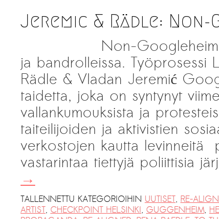
Jeremic & Rädle: Non-
Non-Googleheim Pi
ja bandrolleissa. Työprosessi L
Rädle & Vladan Jeremić Goog
taidetta, joka on syntynyt vii
vallankumouksista ja protestei
taiteilijoiden ja aktivistien sos
verkostojen kautta levinneitä 
vastarintaa tiettyjä poliittisia j
→
TALLENNETTU KATEGORIOIHIN
UUTISET
,
RE-ALIG
ARTIST
,
CHECKPOINT HELSINKI
,
GUGGENHEIM
,
HE