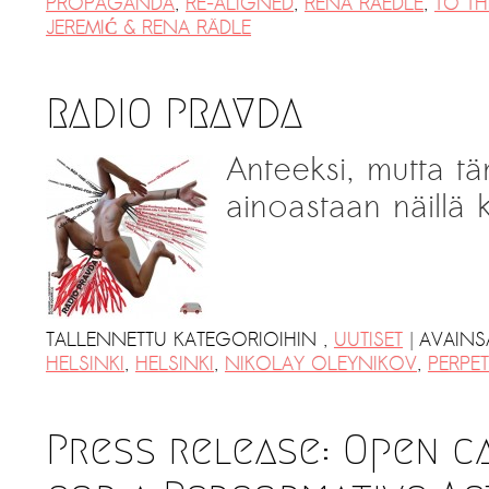
PROPAGANDA
,
RE-ALIGNED
,
RENA RAEDLE
,
TO TH
JEREMIĆ & RENA RÄDLE
RADIO PRAVDA
Anteeksi, mutta tä
ainoastaan näillä ki
|
TALLENNETTU KATEGORIOIHIN
,
UUTISET
AVAIN
HELSINKI
,
HELSINKI
,
NIKOLAY OLEYNIKOV
,
PERPE
Press release: Open c