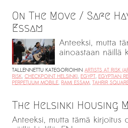
On The Move / Safe Ha
Essam
Anteeksi, mutta tä
ainoastaan näillä ki
TALLENNETTU KATEGORIOIHIN
ARTISTS AT RISK (A
RISK
,
CHECKPOINT HELSINKI
,
EGYPT
,
EGYPTIAN R
PERPETUUM MOBILE
,
RAMI ESSAM
,
TAHRIR SQUAR
The Helsinki Housing 
Anteeksi, mutta tämä kirjoitus