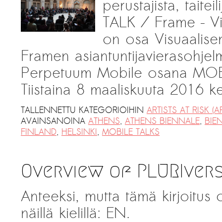
perustajista, taitei
TALK / Frame – Vis
on osa Visuaalise
Framen asiantuntijavierasohje
Perpetuum Mobile osana MOBI
Tiistaina 8 maaliskuuta 2016 
TALLENNETTU KATEGORIOIHIN
ARTISTS AT RISK (A
AVAINSANOINA
ATHENS
,
ATHENS BIENNALE
,
BIE
FINLAND
,
HELSINKI
,
MOBILE TALKS
Overview of PLURIvers
Anteeksi, mutta tämä kirjoitus
näillä kielillä: EN.