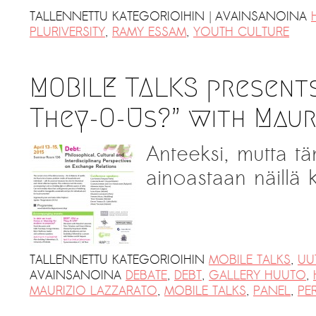
|
TALLENNETTU KATEGORIOIHIN
AVAINSANOINA
PLURIVERSITY
,
RAMY ESSAM
,
YOUTH CULTURE
MOBILE TALKS presents
They-O-Us?” with Maur
Anteeksi, mutta tä
ainoastaan näillä ki
TALLENNETTU KATEGORIOIHIN
MOBILE TALKS
,
UU
AVAINSANOINA
DEBATE
,
DEBT
,
GALLERY HUUTO
,
MAURIZIO LAZZARATO
,
MOBILE TALKS
,
PANEL
,
PE