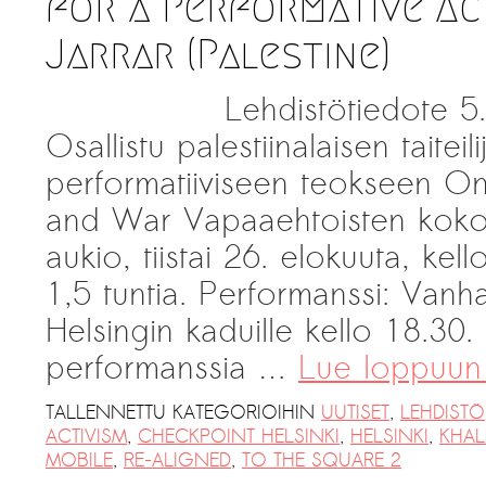
for a Performative Ac
Jarrar (Palestine)
Lehdistötiedote 5
Osallistu palestiinalaisen taitei
performatiiviseen teokseen 
and War Vapaaehtoisten kokoo
aukio, tiistai 26. elokuuta, kel
1,5 tuntia. Performanssi: Vanh
Helsingin kaduille kello 18.30.
performanssia …
Lue loppuu
TALLENNETTU KATEGORIOIHIN
UUTISET
,
LEHDISTÖ
ACTIVISM
,
CHECKPOINT HELSINKI
,
HELSINKI
,
KHAL
MOBILE
,
RE-ALIGNED
,
TO THE SQUARE 2