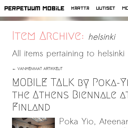
KARTTA
UUTISET
MO
SIIRRY
SISÄLTÖÖN
Item Archive:
helsinki
All items pertaining to
helsinki
←
VANHEMMAT ARTIKKELIT
MOBILE TALK by Poka-Y
the Athens Biennale a
Finland
Poka Yio, Ateenan 