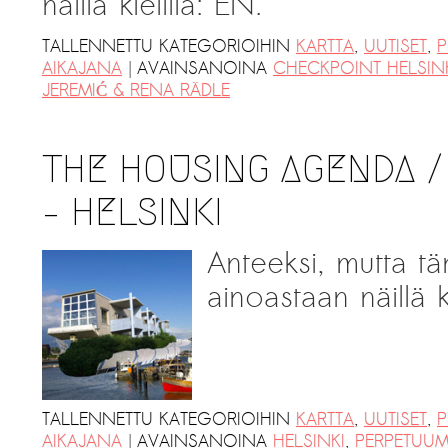
näillä kielillä: EN.
TALLENNETTU KATEGORIOIHIN
KARTTA
,
UUTISET
,
P
|
AIKAJANA
AVAINSANOINA
CHECKPOINT HELSIN
JEREMIĆ & RENA RÄDLE
THE HOUSING AGENDA /
– HELSINKI
Anteeksi, mutta tä
ainoastaan näillä ki
TALLENNETTU KATEGORIOIHIN
KARTTA
,
UUTISET
,
P
|
AIKAJANA
AVAINSANOINA
HELSINKI
,
PERPETUUM