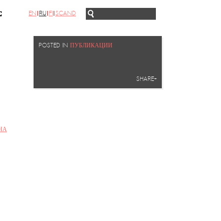
EN
RU
FI
SCAND
С
POSTED IN
ПУБЛИКАЦИИ
SHARE+
НА