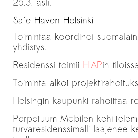
25.3. asti.
Safe Haven Helsinki
Toimintaa koordinoi suomalai
yhdistys.
Residenssi toimii
HIAP
in tilois
Toiminta alkoi projektirahoitu
Helsingin kaupunki rahoittaa r
Perpetuum Mobilen kehittelemä
turvaresidenssimalli laajenee