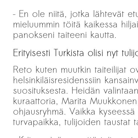
– En ole niitä, jotka lähtevät e
mieluummin töitä kaikessa hil
panokseni taiteeni kautta.
Erityisesti Turkista olisi nyt tulij
Reto kuten muutkin taiteilijat 
helsinkiläisresidenssiin kansain
suosituksesta. Heidän valintaan
kuraattoria, Marita Muukkonen
ohjausryhmä. Vaikka kyseessä 
turvapaikka, tulijoiden taustat t