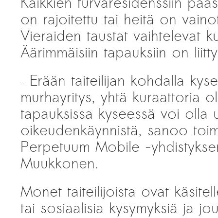
Kaikkien turvaresidenssiin pää
on rajoitettu tai heitä on vainott
Vieraiden taustat vaihtelevat ku
Äärimmäisiin tapauksiin on liitty
– Erään taiteilijan kohdalla ky
murhayritys, yhtä kuraattoria o
tapauksissa kyseessä voi olla 
oikeudenkäynnistä, sanoo toim
Perpetuum Mobile -yhdistyksen
Muukkonen.
Monet taiteilijoista ovat käsitel
tai sosiaalisia kysymyksiä ja jou