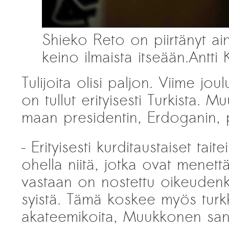
Shieko Reto on piirtänyt ai
keino ilmaista itseään.
Antti
Tulijoita olisi paljon. Viime jou
on tullut erityisesti Turkista. M
maan presidentin, Erdoganin, po
– Erityisesti kurditaustaiset taitei
ohella niitä, jotka ovat menett
vastaan on nostettu oikeudenkä
syistä. Tämä koskee myös turkkila
akateemikoita, Muukkonen sa