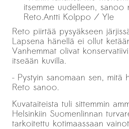
itsemme uudelleen, sanoo 
Reto.
Antti Kolppo / Yle
Reto piirtää pysyäkseen järjiss
Lapsena hänellä ei ollut ketä
Vanhemmat olivat konservatiivis
itseään kuvilla.
– Pystyin sanomaan sen, mitä ha
Reto sanoo.
Kuvataiteista tuli sittemmin am
Helsinkiin Suomenlinnan turvar
tarkoitettu kotimaassaan vainotui