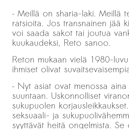
– Meillä on sharia-laki. Meillä 
ratsioita. Jos transnainen jää ki
voi saada sakot tai joutua van
kuukaudeksi, Reto sanoo.
Reton mukaan vielä 1980-luvull
ihmiset olivat suvaitsevaisempi
– Nyt asiat ovat menossa ain
suuntaan. Uskonnolliset virano
sukupuolen korjausleikkaukset.
seksuaali- ja sukupuolivähemmi
syyttävät heitä ongelmista. Se 