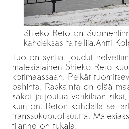
Shieko Reto on Suomenlinn
kahdeksas taiteilija.
Antti Ko
Tuo on syntiä, joudut helvettii
malesialainen Shieko Reto kuul
kotimaassaan. Pelkät tuomitsev
pahinta. Raskainta on elää ma
sakot ja joutua vankilaan siksi
kuin on. Reton kohdalla se tar
transsukupuolisuutta. Malesias
tilanne on tukala.