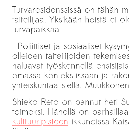
Turvaresidenssissä on tähän 
taiteilijaa. Yksikään heistä ei 
turvapaikkaa.
– Poliittiset ja sosiaaliset kysy
olleiden taiteilijoiden tekemis
haluavat työskennellä ensisija
omassa kontekstissaan ja rake
yhteiskuntaa siellä, Muukkonen
Shieko Reto on pannut heti 
toimeksi. Hänellä on parhailla
kulttuuripisteen
ikkunoissa Kai