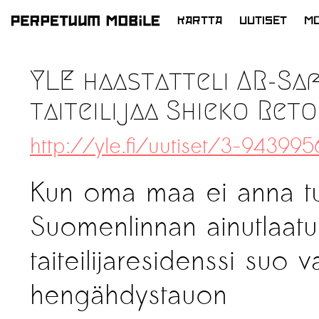
KARTTA
UUTISET
MO
SIIRRY
SISÄLTÖÖN
YLE haastatteli AR-Sa
taiteilijaa Shieko Reto
http://yle.fi/uutiset/3-943995
Kun oma maa ei anna tu
Suomenlinnan ainutlaatu
taiteilijaresidenssi suo v
hengähdystauon