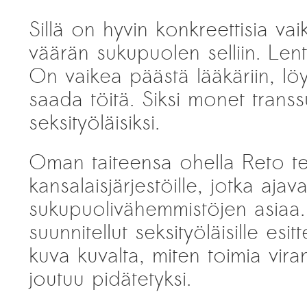
Sillä on hyvin konkreettisia vai
väärän sukupuolen selliin. Lent
On vaikea päästä lääkäriin, löy
saada töitä. Siksi monet transs
seksityöläisiksi.
Oman taiteensa ohella Reto te
kansalaisjärjestöille, jotka ajav
sukupuolivähemmistöjen asia
suunnitellut seksityöläisille esi
kuva kuvalta, miten toimia vir
joutuu pidätetyksi.