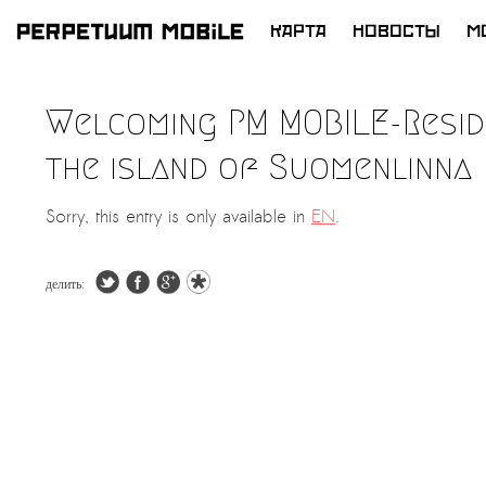
КАРТА
НОВОСТЫ
M
ПЕРЕЙТИ
К
Welcoming PM MOBILE-Reside
СОДЕРЖИМОМУ
the island of Suomenlinna
Sorry, this entry is only available in
EN
.
делить: