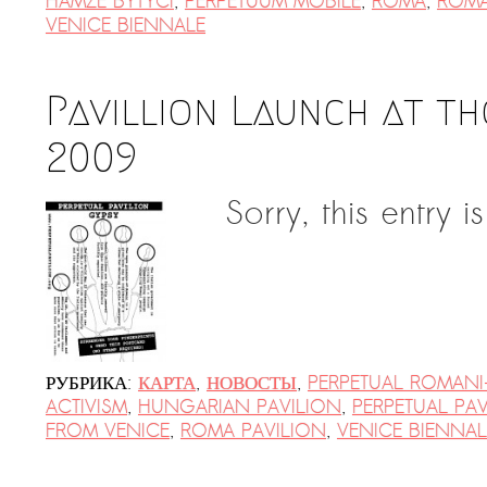
HAMZE BYTYCI
,
PERPETUUM MOBILE
,
ROMA
,
ROMA
VENICE BIENNALE
Pavillion Launch at th
2009
Sorry, this entry i
РУБРИКА:
КАРТА
,
НОВОСТЫ
,
PERPETUAL ROMANI
ACTIVISM
,
HUNGARIAN PAVILION
,
PERPETUAL PA
FROM VENICE
,
ROMA PAVILION
,
VENICE BIENNAL