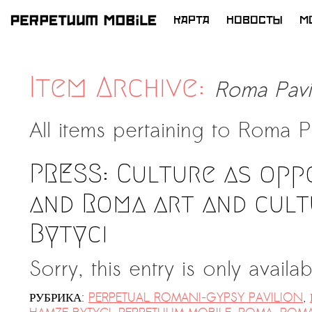
КАРТА
НОВОСТЫ
M
ПЕРЕЙТИ
К
СОДЕРЖИМОМУ
Item Archive:
Roma Pavi
All items pertaining to
Roma Pa
PRESS: Culture as opp
and Roma art and cult
Bytyci
Sorry, this entry is only availa
РУБРИКА:
PERPETUAL ROMANI-GYPSY PAVILION
,