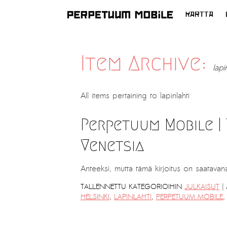
KARTTA
SIIRRY
SISÄLTÖÖN
Item Archive:
lapi
All items pertaining to
lapinlahti
Perpetuum Mobile | 
Venetsia
Anteeksi, mutta tämä kirjoitus on saatavana 
|
TALLENNETTU KATEGORIOIHIN
JULKAISUT
HELSINKI
,
LAPINLAHTI
,
PERPETUUM MOBILE