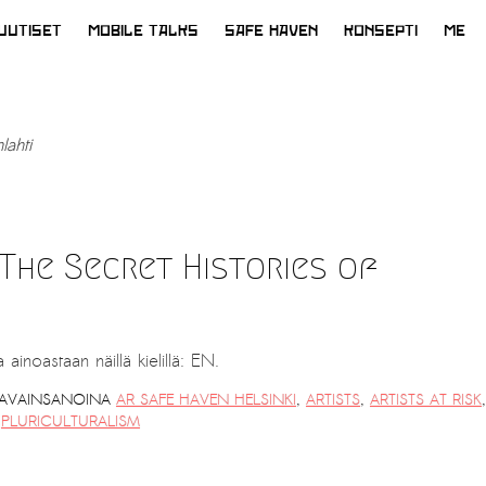
UUTISET
MOBILE TALKS
SAFE HAVEN
KONSEPTI
ME
nlahti
The Secret Histories of
ainoastaan näillä kielillä: EN.
AVAINSANOINA
AR SAFE HAVEN HELSINKI
,
ARTISTS
,
ARTISTS AT RISK
,
,
PLURICULTURALISM