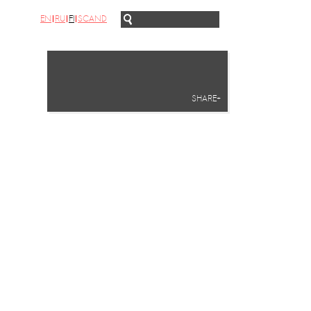
EN
RU
FI
SCAND
SHARE+