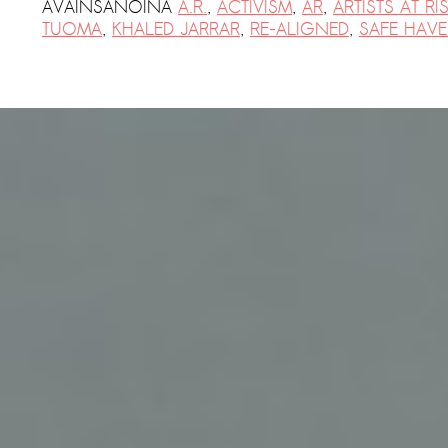
AVAINSANOINA
A.R.
,
ACTIVISM
,
AR
,
ARTISTS AT RI
TUOMA
,
KHALED JARRAR
,
RE-ALIGNED
,
SAFE HAV