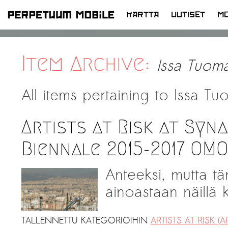
KARTTA
UUTISET
MO
SIIRRY
SISÄLTÖÖN
Item Archive:
Issa Tuom
All items pertaining to
Issa Tu
Artists at Risk at Syn
Biennale 2015-2017 OM
Anteeksi, mutta tä
ainoastaan näillä ki
TALLENNETTU KATEGORIOIHIN
ARTISTS AT RISK (A