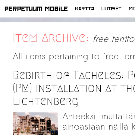
KARTTA
UUTISET
MO
SIIRRY
SISÄLTÖÖN
Item Archive:
free territo
All items pertaining to
free ter
Rebirth of Tacheles: 
(PM) installation at t
Lichtenberg
Anteeksi, mutta tä
ainoastaan näillä ki