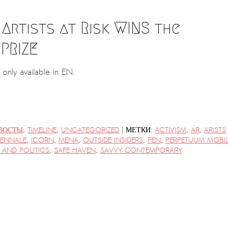
Artists at Risk WINS the
PRIZE
s only available in EN.
|
ВОСТЫ
,
TIMELINE
,
UNCATEGORIZED
МЕТКИ:
ACTIVISM
,
AR
,
ARISTS
IENNALE
,
ICORN
,
MENA
,
OUTSIDE INSIDERS
,
PEN
,
PERPETUUM MOBI
 AND POLITICS
,
SAFE HAVEN
,
SAVVY CONTEMPORARY