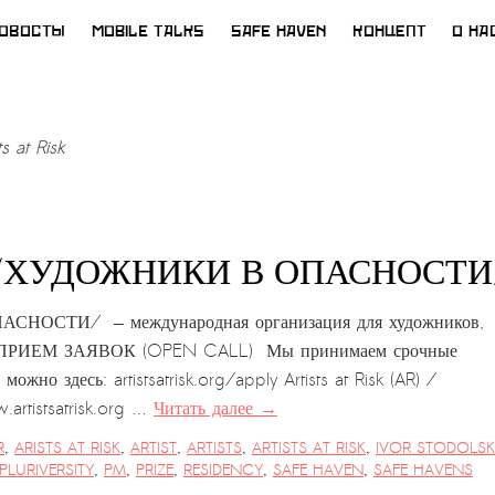
ОВОСТЫ
MOBILE TALKS
SAFE HAVEN
КОНЦЕПТ
О НА
ts at Risk
AR) /ХУДОЖНИКИ В ОПАСНОСТИ
ОПАСНОСТИ/ — международная организация для художников,
 ПРИЕМ ЗАЯВОК (OPEN CALL) Мы принимаем срочные
о здесь: artistsatrisk.org/apply Artists at Risk (AR) /
stsatrisk.org …
Читать далее
→
R
,
ARISTS AT RISK
,
ARTIST
,
ARTISTS
,
ARTISTS AT RISK
,
IVOR STODOLSK
PLURIVERSITY
,
PM
,
PRIZE
,
RESIDENCY
,
SAFE HAVEN
,
SAFE HAVENS