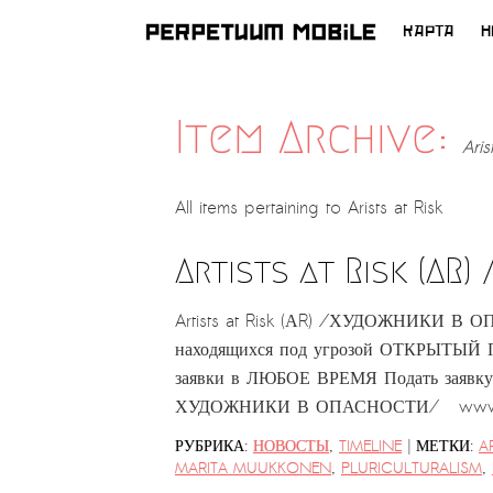
КАРТА
Н
ПЕРЕЙТИ
К
СОДЕРЖИМОМУ
Item Archive:
Aris
All items pertaining to
Arists at Risk
Artists at Risk (
Artists at Risk (АR) /ХУДОЖНИКИ В 
находящихся под угрозой ОТКРЫТЫЙ
заявки в ЛЮБОЕ ВРЕМЯ Подать заявку можн
ХУДОЖНИКИ В ОПАСНОСТИ/ www.arti
|
РУБРИКА:
НОВОСТЫ
,
TIMELINE
МЕТКИ:
A
MARITA MUUKKONEN
,
PLURICULTURALISM
,