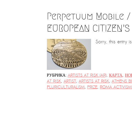
Perpetuum Mobile / 
EUROPEAN CITIZEN’S 
Sorry, this entry i
РУБРИКА:
ARTISTS AT RISK (AR)
,
КАРТА
,
НО
AT RISK
,
ARTIST
,
ARTISTS AT RISK
,
ATHENS B
PLURICULTURALISM
,
PRIZE
,
ROMA ACTIVISM