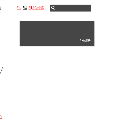
EN
RU
FI
SCAND
С
SHARE+
/
Y
,