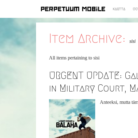
KARTTA
UU
SIIRRY
SISÄLTÖÖN
Item Archive:
sisi
All items pertaining to
sisi
URGENT UPDATE: Gal
in Military Court, M
Anteeksi, mutta tämä