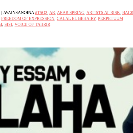
|
AVAINSANOINA
#TSQ2
,
AR
,
ARAB SPRING
,
ARTISTS AT RISK
,
BAC
,
FREEDOM OF EXPRESSION
,
GALAL EL BEHAIRY
,
PERPETUUM
M
,
SISI
,
VOICE OF TAHRIR