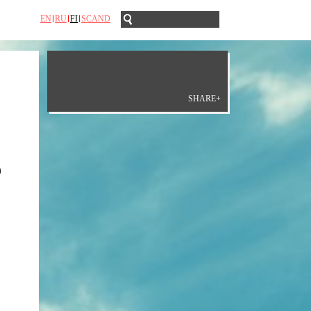
EN
RU
FI
SCAND
SHARE+
d