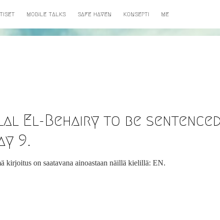
TISET
MOBILE TALKS
SAFE HAVEN
KONSEPTI
ME
al El-Behairy to be sentence
ay 9.
 kirjoitus on saatavana ainoastaan näillä kielillä: EN.