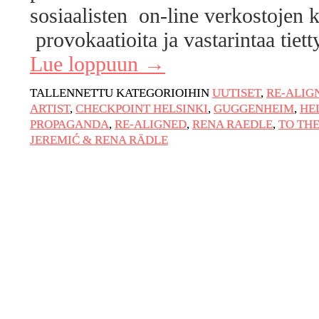
sosiaalisten on-line verkostojen k
provokaatioita ja vastarintaa tiett
Lue loppuun
→
TALLENNETTU KATEGORIOIHIN
UUTISET
,
RE-ALIG
ARTIST
,
CHECKPOINT HELSINKI
,
GUGGENHEIM
,
HE
PROPAGANDA
,
RE-ALIGNED
,
RENA RAEDLE
,
TO THE
JEREMIĆ & RENA RÄDLE