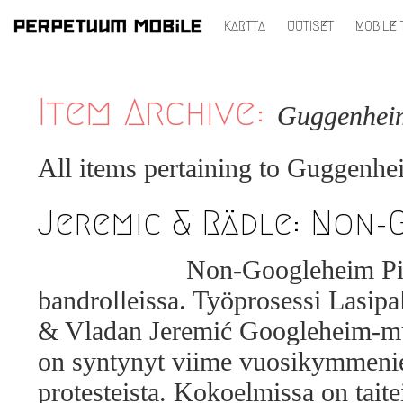
KARTTA
UUTISET
MOBILE 
SIIRRY
SISÄLTÖÖN
Item Archive:
Guggenhei
All items pertaining to
Guggenhe
Jeremic & Rädle: Non-
Non-Googleheim Piir
bandrolleissa. Työprosessi Lasipa
& Vladan Jeremić Googleheim-muse
on syntynyt viime vuosikymmenie
protesteista. Kokoelmissa on taitei