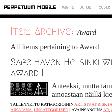
KARTTA
UUTISET
MOBILE 
SIIRRY
SISÄLTÖÖN
Item Archive:
Award
All items pertaining to
Award
Safe Haven Helsinki w
award !
Anteeksi, mutta täm
ainoastaan näillä kie
TALLENNETTU KATEGORIOIHIN
ARTISTS AT RISK (
|
AIKAJANA
,
UNCATEGORIZED
AVAINSANOINA
AR
,