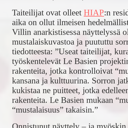
Taiteilijat ovat olleet
HIAP
:n res
aika on ollut ilmeisen hedelmällist
Villin anarkistisessa näyttelyssä 
mustalaiskuvastoa ja puututtu sorr
tiedotteesta: ”Useat taiteilijat, kura
työskentelevät Le Basien projekti
rakenteita, jotka kontrolloivat “mu
kansana ja kulttuurina. Sorron jat
kukistaa ne puitteet, jotka edelleen
rakenteita. Le Basien mukaan “mus
“mustalaisuus” takaisin.”
Onnistunut näyttely – ja myöskin