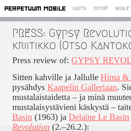
KARTTA
UUTISET
MOBILE 
SIIRRY
SISÄLTÖÖN
PRESS: Gypsy Revoluti
kriitikko (Otso Kantok
Press review of:
GYPSY REVO
Sitten kahville ja Jallulle
Hima & 
pysähdys
Kaapelin Galleriaan
. Si
mustalaistaidetta – ja minä muute
mustalaisystävieni käskystä – tait
Basin
(1963) ja
Delaine Le Basin
Revolution
(2.–26.2.):